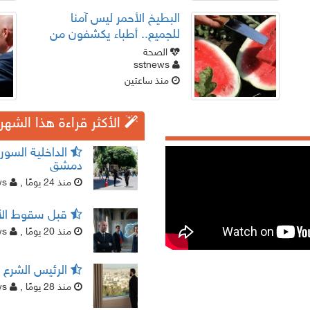
البطيخ الأحمر ليس آمنا
للجميع.. أطباء يكشفون من
يجب أن يتجنبه
الصحة
sstnews
منذ ساعتين
الأكثر قراءة هذا الشهر
الداخلية السور
دمشق
منذ 24 يومًا
,
sst news
قبل سقوط الأس
منذ 20 يومًا
,
sstnews
الرئيس الشرع و
منذ 28 يومًا
,
sst news