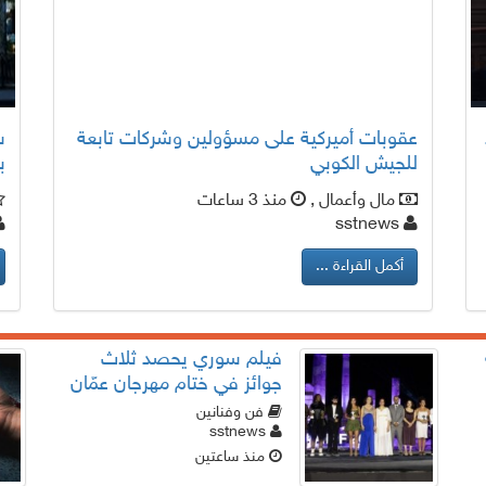
عقوبات أميركية على مسؤولين وشركات تابعة
س
للجيش الكوبي
ب
مال وأعمال ,
منذ 3 ساعات
sstnews
أكمل القراءة ...
فيلم سوري يحصد ثلاث
جوائز في ختام مهرجان عمّان
السينمائي الدولي
فن وفنانين
sstnews
منذ ساعتين