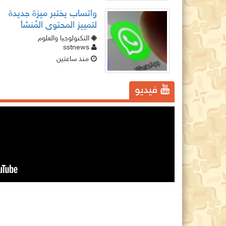
واتساب يختبر ميزة جديدة
لتمييز المحتوى المُنشأ
بالذكاء الاصطناعي داخل
التكنولوجيا والعلوم
القنوات
sstnews
منذ ساعتين
فيديو