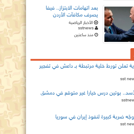
بعد اتهامات الابتزاز.. فيفا
يصرف مكافآت الأردن
والأمير علي يرفض إنفانتينو
الأخبار الرياضية
sstnews
منذ ساعتين
ية تعلن تورط خلية مرتبطة بـ داعش في تفجير
د.. بوتين درس خيارا غير متوقع في دمشق
جّه ضربة كبيرة لنفوذ إيران في سوريا