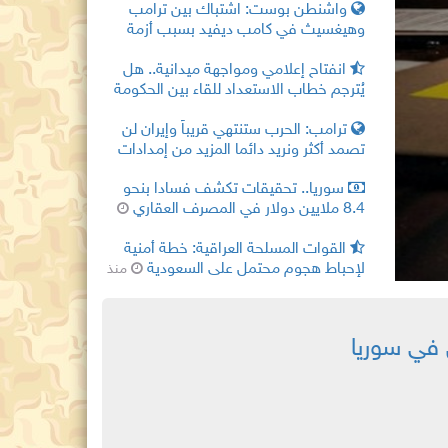
واشنطن بوست: اشتباك بين ترامب
وهيغسيث في كامب ديفيد بسبب أزمة
الذخائر والصواريخ والحرب مع إيران
منذ
انفتاح إعلامي ومواجهة ميدانية.. هل
ساعتين
اب
وما
ء على
يُترجم خطاب الاستعداد للقاء بين الحكومة
السورية وحزب الله إلى خطوة عملية؟
لى
اطق
غلب
ت تكشف فسادا بنحو 8.4 ملايين
وامرأة في
 لقصف
ترامب: الحرب ستنتهي قريباً وإيران لن
منذ ساعتين
تصمد أكثر ونريد دائما المزيد من إمدادات
الذخيرة
منذ ساعتين
سوريا.. تحقيقات تكشف فسادا بنحو
8.4 ملايين دولار في المصرف العقاري
منذ ساعتين
القوات المسلحة العراقية: خطة أمنية
لإحباط هجوم محتمل على السعودية
منذ
3 ساعات
 في سوريا