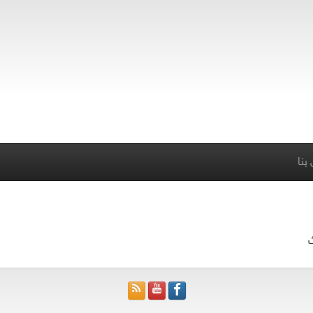
بنا
ث