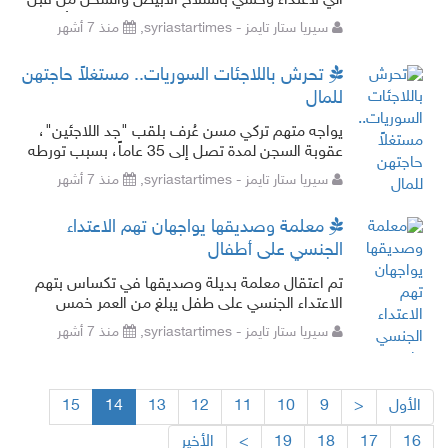
آلي لاعتداء وحشي بالسلاح الأبيض والسحل من قبل
طالب ووالدته على خلفية منعها له من الغش أثناء
سيريا ستار تايمز - syriastartimes,
منذ 7 أشهر
الامتحان.
تحرش باللاجئات السوريات.. مستغلاً حاجتهن
للمال
يواجه متهم تركي مسن عُرف بلقب "جد اللاجئين"،
عقوبة السجن لمدة تصل إلى 35 عاماً، بسبب تورطه
في اعتداءات جنسية استهدفت نساء من اللاجئين
سيريا ستار تايمز - syriastartimes,
منذ 7 أشهر
السوريين، والمحتاجين الذين قصدوا متج
معلمة وصديقها يواجهان تهم الاعتداء
الجنسي على أطفال
تم اعتقال معلمة بديلة وصديقها في تكساس بتهم
الاعتداء الجنسي على طفل يبلغ من العمر خمس
سنوات، والتحقيقات ما زالت جارية. تمكنت السلطات
سيريا ستار تايمز - syriastartimes,
منذ 7 أشهر
في ول
الأول
<
9
10
11
12
13
14
15
16
17
18
19
>
الأخير