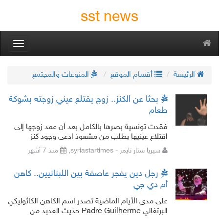
sst news
oggle
gation
الرئيسة
أقسام الموقع
المنوعات والمجتمع
بحثا عن الكنز.. زوج يقتلع عيني زوجته بشوكة
طعام
فقدت تونسية بصرها بالكامل بعد أن عمد زوجها إلى
اقتلاع عينيها بطلب من مشعوذ ادعى وجود كنز
مدفون تحت المنزل، في جريمة صدمت التونسيين.
سيريا ستار تايمز - syriastartimes,
منذ 7 أشهر
وتناقلت وسائل الإعلام المحلية ت
رجل دين يفجر عاصفة بين اللبنانيين.. كاهن
أم دي جي
على مدى الأيام الماضية تصدر اسم الكاهن الكاثوليكي
البرتغالي Padre Guilherme حديث العديد من