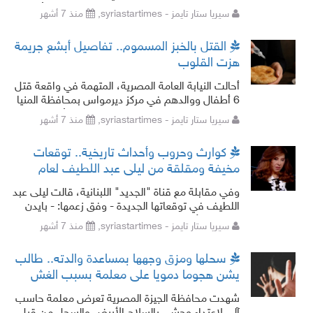
بقتل ابنته بدافع "الشرف"، في جريمة هزت الرأي
سيريا ستار تايمز - syriastartimes,
منذ 7 أشهر
العام الهولندي.
القتل بالخبز المسموم.. تفاصيل أبشع جريمة
هزت القلوب
أحالت النيابة العامة المصرية، المتهمة في واقعة قتل
6 أطفال ووالدهم في مركز ديرمواس بمحافظة المنيا
إلى محكمة الجنايات بتهمة القتل العمد. وأعلنت النيابة
سيريا ستار تايمز - syriastartimes,
منذ 7 أشهر
أنها أحالت ا
كوارث وحروب وأحداث تاريخية.. توقعات
مخيفة ومقلقة من ليلى عبد اللطيف لعام
2026
وفي مقابلة مع قناة "الجديد" اللبنانية، قالت ليلى عبد
اللطيف في توقعاتها الجديدة - وفق زعمها: - بايدن
(الرئيس الأمريكي السابق جو بايدن) يصب
سيريا ستار تايمز - syriastartimes,
منذ 7 أشهر
سحلها ومزق وجهها بمساعدة والدته.. طالب
يشن هجوما دمويا على معلمة بسبب الغش
شهدت محافظة الجيزة المصرية تعرض معلمة حاسب