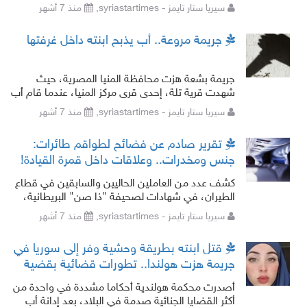
اللبنانيين لا سيما المسيحيين على مواقع التواصل.
سيريا ستار تايمز - syriastartimes,
منذ 7 أشهر
وتصاعدت بعض الأصوات للمط
جريمة مروعة.. أب يذبح ابنته داخل غرفتها
جريمة بشعة هزت محافظة المنيا المصرية، حيث
شهدت قرية تلة، إحدى قرى مركز المنيا، عندما قام أب
بذبح ابنته داخل غرفتها وسط فزع وصراخ
سيريا ستار تايمز - syriastartimes,
منذ 7 أشهر
الأهالي.وألقت
تقرير صادم عن فضائح لطواقم طائرات:
جنس ومخدرات.. وعلاقات داخل قمرة القيادة!
كشف عدد من العاملين الحاليين والسابقين في قطاع
الطيران، في شهادات لصحيفة "ذا صن" البريطانية،
عن ممارسات صادمة خلف كواليس الرحلات
سيريا ستار تايمز - syriastartimes,
منذ 7 أشهر
الجوية.وتشمل
قتل ابنته بطريقة وحشية وفر إلى سوريا في
جريمة هزت هولندا.. تطورات قضائية بقضية
ريان النجار
أصدرت محكمة هولندية أحكاما مشددة في واحدة من
أكثر القضايا الجنائية صدمة في البلاد، بعد إدانة أب