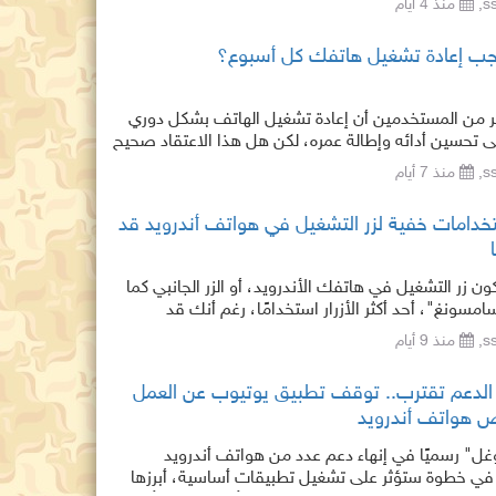
منذ 4 أيام
ب إعادة تشغيل هاتفك كل أسبوع؟
ير من المستخدمين أن إعادة تشغيل الهاتف بشكل دوري
 تحسين أدائه وإطالة عمره، لكن هل هذا الاعتقاد صحيح
رافة تقنية؟ الإجابة المختصرة هي: نعم، لكن ليس بالقدر
منذ 7 أيام
ده البعض. فإعادة تشغيل الهاتف قد تمنحه دفعة
الأداء، وتساعد أحيانًا في
تخدامات خفية لزر التشغيل في هواتف أندرويد قد
يكون زر التشغيل في هاتفك الأندرويد، أو الزر الجانبي كما
مسونغ"، أحد أكثر الأزرار استخدامًا، رغم أنك قد
فقط لتشغيل الشاشة وقفلها. لكن هذا الز
منذ 9 أيام
الدعم تقترب.. توقف تطبيق يوتيوب عن العمل
 هواتف أندرويد
ل" رسميًا في إنهاء دعم عدد من هواتف أندرويد
 في خطوة ستؤثر على تشغيل تطبيقات أساسية، أبرزها