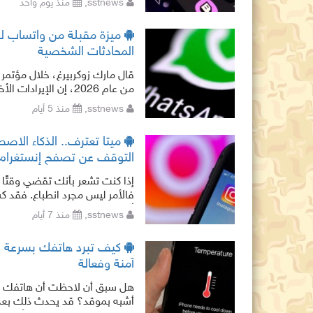
sstnews,
منذ يوم واحد
البدني، وإ
ميزة مقبلة من واتساب ل
المحادثات الشخصية
قال مارك زوكربيرغ، خلال مؤتمر إع
من عام 2026، إن الإي
تجاوزت مليار دولار، ويرجع ذلك إ
sstnews,
منذ 5 أيام
ميتا تعترف.. الذكاء الا
التوقف عن تصفح إنستغرام
إذا كنت تشعر بأنك تقضي وقتًا 
فالأمر ليس مجرد انطباع. فقد ك
أصبح يلعب دورًا رئيسيًا في إبق
sstnews,
منذ 7 أيام
آمنة وفعالة
هل سبق أن لاحظت أن هاتفك يصب
أشبه بموقد؟ قد يحدث ذلك بعد ا