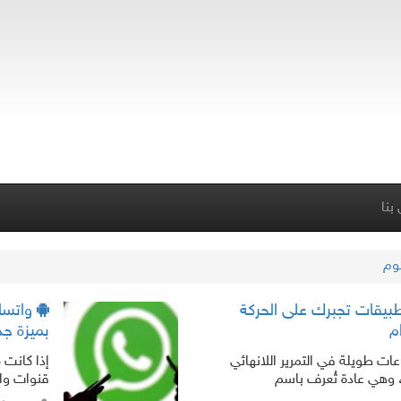
بنا
لوم
ا لإدمان التمرير.. 7 تطبيقات تجبرك على الحركة
واتساب
م
بميزة جد
 طويلة في التمرير اللانهائي
إذا كانت
 وهي عادة تُعرف باسم
قنوات وات
 وتؤدي إلى استنزاف الوقت، وضعف النشاط
والرسائل 