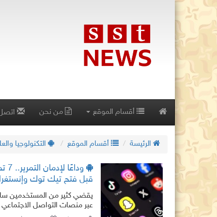
أقسام الموقع
من نحن
اتصل 
الرئيسة
أقسام الموقع
التكنولوجيا والع
وداعً
قبل فتح تيك توك وإنستغرا
يقضي كثير من المستخدمين ساعات
عبر منصات التواصل الاجتماعي،
"Doomscrolling"،