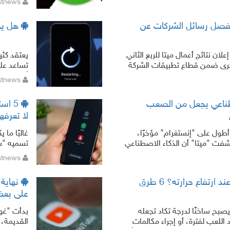
sstnews,
الخ
فصل رسائل الشركات عن
هل يج
لان نتائج أعمال ميتا للربع الثاني
يعتقد كث
رادات الأخرى ضمن قطاع تطبيقات الشركة
تساعد على
لى حد كبير إلى خ
أم مجرد خ
sstnews,
الذي يعتق
بسيطة في 
صطناعي يجعل من الصعب
5 اس
لا تعرفها
أطول على "إنستغرام" مؤخرًا،
غالبًا ما 
شفت "ميتا" أن الذكاء الاصطناعي
تسميه "سا
اء المستخدمين داخل ال
تستخدمه 
sstnews,
كيف تبرد هاتفك بسرعة عند ارتفاع حرارته؟ 6 طرق
نهاية 
على بعض
ح ساخنًا لدرجة تكاد تجعله
بدأت "غوغ
للعب لفترة، أو إجراء مكالمات
القديمة،