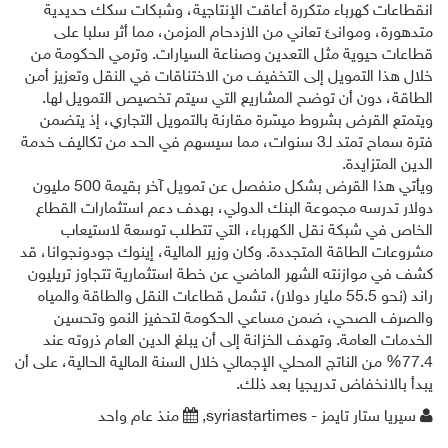
انقطاعات كهرباء متكررة أعاقت الإنتاجية، وشبكات سكك حديدية
متدهورة، وموانئ تعاني من الازدحام المزمن، مما أثر سلبا على
قطاعات حيوية مثل التعدين وصناعة السيارات. وترمي الحكومة من
خلال هذا التمويل إلى التخفيف من الاختناقات في النقل وتعزيز أمن
الطاقة، دون أن توضح المشاريع التي سيتم تخصيص التمويل لها.
ويتمتع القرض بشروط ميسّرة مقارنة بالتمويل التجاري، إذ يتضمن
فترة سماح تمتد لـ3 سنوات، مما سيسهم في الحد من تكاليف خدمة
الدين المتزايدة.
ويأتي هذا القرض بشكل منفصل عن تمويل آخر بقيمة 500 مليون
دولار تدرسه مجموعة البنك الدولي، بهدف دعم استثمارات القطاع
الخاص في شبكة نقل الكهرباء، التي تتطلب توسعة لاستيعاب
مشروعات الطاقة المتجددة. وكان وزير المالية، إينوك جودونجوانا، قد
كشف في موازنته الشهر الماضي عن خطة استثمارية تتجاوز تريليون
راند (نحو 55.5 مليار دولار)، تشمل قطاعات النقل والطاقة والمياه
والصرف الصحي، ضمن مساعي الحكومة لتحفيز النمو وتحسين
الخدمات العامة. وتهدف الخزانة إلى أن يبلغ الدين العام ذروته عند
77.4% من الناتج المحلي الإجمالي خلال السنة المالية الحالية، على أن
يبدأ بالانخفاض تدريجيا بعد ذلك.
سيريا ستار تايمز - syriastartimes,
منذ عام واحد