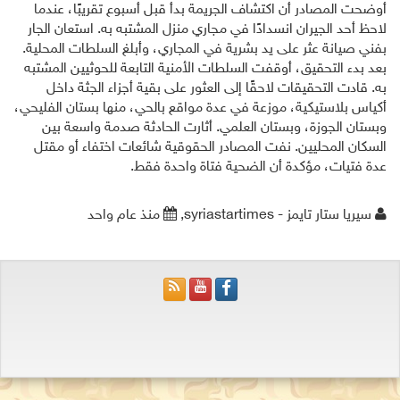
أوضحت المصادر أن اكتشاف الجريمة بدأ قبل أسبوع تقريبًا، عندما
لاحظ أحد الجيران انسدادًا في مجاري منزل المشتبه به. استعان الجار
بفني صيانة عثر على يد بشرية في المجاري، وأبلغ السلطات المحلية.
بعد بدء التحقيق، أوقفت السلطات الأمنية التابعة للحوثيين المشتبه
به. قادت التحقيقات لاحقًا إلى العثور على بقية أجزاء الجثة داخل
أكياس بلاستيكية، موزعة في عدة مواقع بالحي، منها بستان الفليحي،
وبستان الجوزة، وبستان العلمي. أثارت الحادثة صدمة واسعة بين
السكان المحليين. نفت المصادر الحقوقية شائعات اختفاء أو مقتل
عدة فتيات، مؤكدة أن الضحية فتاة واحدة فقط.
سيريا ستار تايمز - syriastartimes,
منذ عام واحد