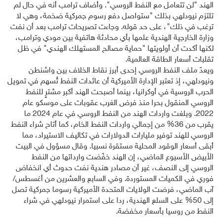
الهند "لن تتعامل مع النفط الروسي". وأضاف ترامب أنه في حال لم
تلتزم نيودلهي بذلك "ستواصل دفع رسوم جمركية ضخمة، وهي لا
ترغب في ذلك"، على حد قوله. وجاءت تصريحات ترامب بعد أن نفت
وزارة الخارجية الهندية علمها بأي محادثة هاتفية بين مودي وترامب،
لكنها أكدت أن أولويتها "حماية مصالح المستهلك الهندي" في ظل
تقلبات أسعار الطاقة العالمية.
ويعدّ ملف النفط الروسي إحدى أبرز نقاط الخلاف بين واشنطن
ونيودلهي، إذ تعتبر الإدارة الأميركية أن عائدات النفط تُسهم في تمويل
الحرب الروسية في أوكرانيا، بينما أصبحت الهند أكبر مشترٍ للنفط
الروسي المنقول بحرا منذ فرض الغرب عقوبات على موسكو عام
2022. وبلغت واردات الهند من النفط الروسي في عام 2024 ما
يقرب من 36% من إجمالي واردات النفط الخام، كما أتاح شراء النفط
الروسي للهند توفير مليارات الدولارات في تكاليف الاستيراد، مما
أبقى أسعار الوقود المحلية مستقرة نسبيا. وقال مسؤول في البيت
الأبيض الأسبوع الماضي، إن الهند خفّضت وارداتها من النفط
الروسي إلى النصف، غير أن مصادر هندية نفت حدوث أي انخفاض
فوري في الكميات المستوردة. وفي السابع والعشرين من أغسطس/
آب الماضي، فرضت الولايات المتحدة الأميركية رسوما جمركية تصل
إلى 50% على السلع الهندية، ردا على استمرار نيودلهي في شراء
النفط من روسيا بأسعار مخفضة.