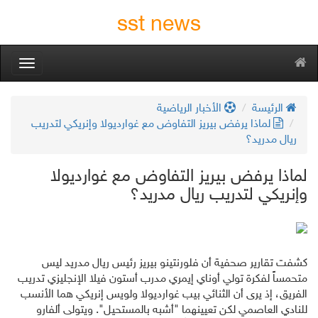
sst news
oggle
gation
الرئيسة
الأخبار الرياضية
لماذا يرفض بيريز التفاوض مع غوارديولا وإنريكي لتدريب
ريال مدريد؟
لماذا يرفض بيريز التفاوض مع غوارديولا
وإنريكي لتدريب ريال مدريد؟
كشفت تقارير صحفية أن فلورنتينو بيريز رئيس ريال مدريد ليس
متحمساً لفكرة تولي أوناي إيمري مدرب أستون فيلا الإنجليزي تدريب
الفريق، إذ يرى أن الثنائي بيب غوارديولا ولويس إنريكي هما الأنسب
للنادي العاصمي لكن تعيينهما "أشبه بالمستحيل". ويتولى ألفارو