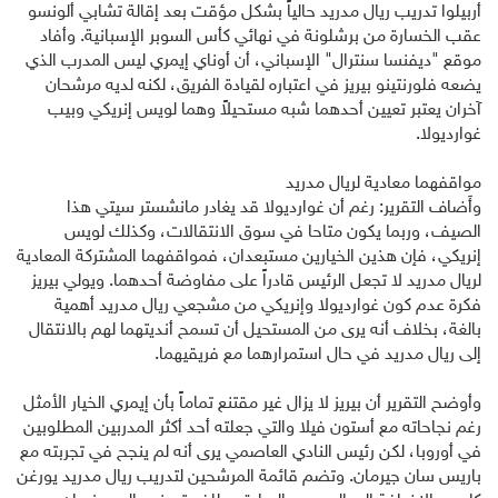
أربيلوا تدريب ريال مدريد حالياً بشكل مؤقت بعد إقالة تشابي ألونسو
عقب الخسارة من برشلونة في نهائي كأس السوبر الإسبانية. وأفاد
موقع "ديفنسا سنترال" الإسباني، أن أوناي إيمري ليس المدرب الذي
يضعه فلورنتينو بيريز في اعتباره لقيادة الفريق، لكنه لديه مرشحان
آخران يعتبر تعيين أحدهما شبه مستحيلاً وهما لويس إنريكي وبيب
غوارديولا.
مواقفهما معادية لريال مدريد
وأَضاف التقرير: رغم أن غوارديولا قد يغادر مانشستر سيتي هذا
الصيف، وربما يكون متاحا في سوق الانتقالات، وكذلك لويس
إنريكي، فإن هذين الخيارين مستبعدان، فمواقفهما المشتركة المعادية
لريال مدريد لا تجعل الرئيس قادراً على مفاوضة أحدهما. ويولي بيريز
فكرة عدم كون غوارديولا وإنريكي من مشجعي ريال مدريد أهمية
بالغة، بخلاف أنه يرى من المستحيل أن تسمح أنديتهما لهم بالانتقال
إلى ريال مدريد في حال استمرارهما مع فريقيهما.
وأوضح التقرير أن بيريز لا يزال غير مقتنع تماماً بأن إيمري الخيار الأمثل
رغم نجاحاته مع أستون فيلا والتي جعلته أحد أكثر المدربين المطلوبين
في أوروبا، لكن رئيس النادي العاصمي يرى أنه لم ينجح في تجربته مع
باريس سان جيرمان. وتضم قائمة المرشحين لتدريب ريال مدريد يورغن