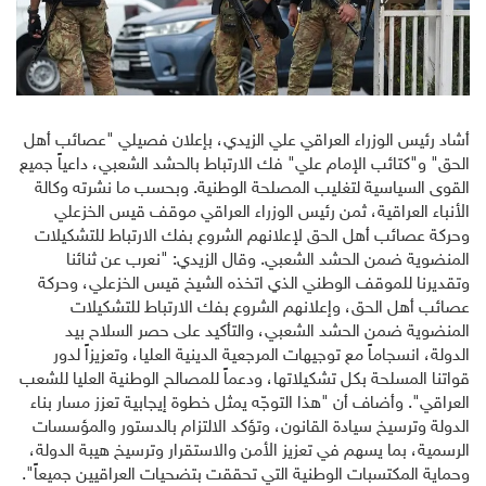
أشاد رئيس الوزراء العراقي علي الزيدي، بإعلان فصيلي "عصائب أهل
الحق" و"كتائب الإمام علي" فك الارتباط بالحشد الشعبي، داعياً جميع
القوى السياسية لتغليب المصلحة الوطنية. وبحسب ما نشرته وكالة
الأنباء العراقية، ثمن رئيس الوزراء العراقي موقف قيس الخزعلي
وحركة عصائب أهل الحق لإعلانهم الشروع بفك الارتباط للتشكيلات
المنضوية ضمن الحشد الشعبي. وقال الزيدي: "نعرب عن ثنائنا
وتقديرنا للموقف الوطني الذي اتخذه الشيخ قيس الخزعلي، وحركة
عصائب أهل الحق، وإعلانهم الشروع بفك الارتباط للتشكيلات
المنضوية ضمن الحشد الشعبي، والتأكيد على حصر السلاح بيد
الدولة، انسجاماً مع توجيهات المرجعية الدينية العليا، وتعزيزاً لدور
قواتنا المسلحة بكل تشكيلاتها، ودعماً للمصالح الوطنية العليا للشعب
العراقي". وأضاف أن "هذا التوجّه يمثل خطوة إيجابية تعزز مسار بناء
الدولة وترسيخ سيادة القانون، وتؤكد الالتزام بالدستور والمؤسسات
الرسمية، بما يسهم في تعزيز الأمن والاستقرار وترسيخ هيبة الدولة،
وحماية المكتسبات الوطنية التي تحققت بتضحيات العراقيين جميعاً".