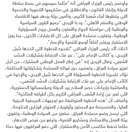
وأوضح رئيس الوزراء العراقي أنه "مثلما سيسهم في بسط سلطة
الدولة وإنفاذ القانون، والانطلاق في مشاريعها التنموية والخدمية
التي ينتظرها أبناء شعبنا الكريم، وتأمين بيئة يزدهر فيها الاقتصاد
الوطني والسلم الأهلي". ودعا الزيدي "جميع القوى السياسية
والوطنية إلى مواصلة الحوار والتعاون والعمل بروح المسؤولية
الوطنية، وتغليب مصلحة العراق على كل الاعتبارات الأخرى، بما يعزز
الاستقرار ويفتح آفاقاً أوسع للتنمية والإعمار".
كذلك أكد رئيس الوزراء العراقي "تقديره للخطوة التي اتخذها شبل
الزيدي، و"كتائب الإمام علي"، عبر فك الارتباط بتشكيلات الحشد
الشعبي. وقال الزيدي إنه "في إطار العمل الوطني المشترك، من أجل
تعزيز سيادة العراق، وتعضيد دور قواته المسلحة بتشكيلاتها المختلفة،
نؤكد تقديرنا للخطوة المسؤولة التي اتخذها شبل الزيدي، والإخوة في
كتائب الإمام علي عبر فك الارتباط بتشكيلات الحشد الشعبي،
والمباشرة بإجراءات حصر السلاح بيد الدولة ومؤسساتها الدستورية،
التي تعبر عن إرادة الشعب العراقي الكريم بكل أطيافه المتآخية".
وأضاف أن "هذه الخطوة المتوافقة مع توجيهات المرجعية الدينية
العليا، والمنسجمة مع الدستور وأولويات المنهاج الوزاري للحكومة،
التي ترسخ وضع مصلحة العراق، ستعزز من السيادة الوطنية، وتقوي
بيئة العمل والاستثمار ومشاريع التنمية، وترفع من فرص الازدهار،
مثلما تحفظ مكاسب الأمن والاستقرار، التي دفع العراقيون فيها دماءً