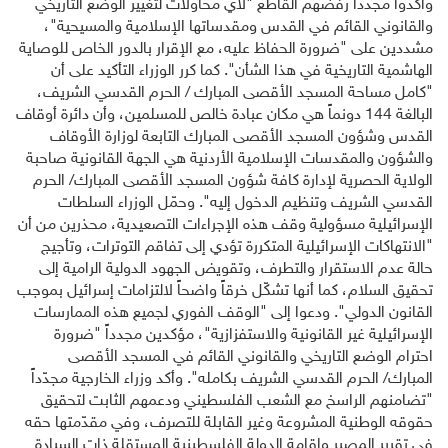
وأكدوا مجدداً رفضهم القاطع "لأي محاولات لتغيير الوضع التاريخي
والقانوني القائم في القدس ومقدساتها الإسلامية والمسيحية"،
مشددين على "ضرورة الحفاظ عليه، مع الإقرار بالدور الخاص للوصاية
الهاشمية التاريخية في هذا الشأن". كما كرر الوزراء التأكيد على أن
"كامل مساحة المسجد الأقصى المبارك / الحرم القدسي الشريف،
البالغة 144 دونماً هي مكان عبادة خالص للمسلمين، وأن دائرة أوقاف
القدس وشؤون المسجد الأقصى المبارك التابعة لوزارة الأوقاف
والشؤون والمقدسات الإسلامية الأردنية هي الجهة القانونية صاحبة
الولاية الحصرية لإدارة كافة شؤون المسجد الأقصى المبارك/ الحرم
القدسي الشريف وتنظيم الدخول إليه". وحمّل الوزراء السلطات
الإسرائيلية مسؤولية وقف هذه الإجراءات التصعيدية، محذرين من أن
"الانتهاكات الإسرائيلية المتكررة تؤدي إلى تفاقم التوترات، وتأجيج
حالة عدم الاستقرار والتطرف، وتقويض الجهود الدولية الرامية إلى
تحقيق السلام، كما أنها تشكّل خرقاً واضحاً لالتزامات إسرائيل بموجب
القانون الدولي". ودعوا إلى "الوقف الفوري لجميع هذه الممارسات
الإسرائيلية غير القانونية والاستفزازية"، مؤكدين مجدداً "ضرورة
احترام الوضع التاريخي والقانوني القائم في المسجد الأقصى
المبارك/ الحرم القدسي الشريف بكامله". وأكد وزراء الخارجية مجدّداً
"تضامنهم الراسخ مع الشعب الفلسطيني ودعمهم الثابت لتحقيق
حقوقه الوطنية المشروعة وغير القابلة للتصرف، وفي مقدّمتها حقه
في تقرير المصير وإقامة الدولة الفلسطينية المستقلة ذات السيادة