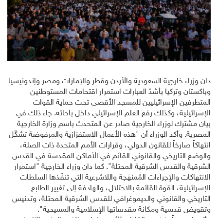
دان وزراء خارجية السعودية والأردن وقطر والإمارات ومصر وإندونيسيا
وباكستان وتركيا بأشدّ العبارات استمرار اقتحامات المستوطنين
المتطرفين الإسرائيليين للمسجد الأقصى تحت حماية القوات
الإسرائيلية، وكذلك رفع العلم الإسرائيلي داخل باحاته. جاء ذلك في
بيان مشترك لوزراء الخارجية صادر عن المتحدث باسم وزارة الخارجية
المصرية. وأكد الوزراء أن "هذه الأعمال الاستفزازية والمرفوضة تشكّل
انتهاكاً صارخاً للقانون الدولي، وقرارات الأمم المتحدة ذات الصلة،
والوضع التاريخي والقانوني القائم في الأماكن المقدسة في القدس
الشرقية والقدس الشرقية المحتلة". كما دان وزراء الخارجية "استمرار
الانتهاكات والإجراءات المُمنهَجة واللاشرعية التي تنفّذها السلطات
الإسرائيلية، القوة القائمة بالاحتلال، والهادفة إلى تغيير الطابع
التاريخي والقانوني والديموغرافي للقدس الشرقية المحتلة، وتدنيس
وتقويض قدسية ومكانة مقدساتها الإسلامية والمسيحية".