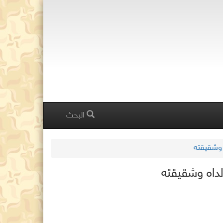
البحث
 وشقيقته
لداه وشقيقته