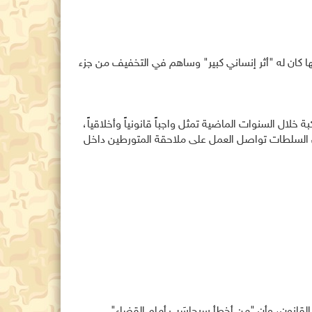
ها كان له "أثر إنساني كبير" وساهم في التخفيف من جزء
 خلال السنوات الماضية تمثل واجباً قانونياً وأخلاقياً،
 السلطات تواصل العمل على ملاحقة المتورطين داخل
ار القانون، وأن "من أخطأ سيحاسَب أمام القضاء".