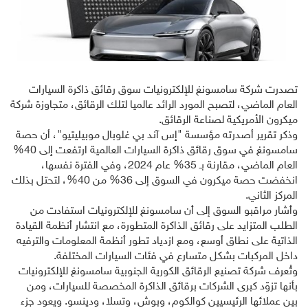
تصدرت شركة سامسونغ للإلكترونيات سوق رقائق ذاكرة السيارات
العام الماضي، لتصبح المورد الرائد عالميا لتلك الرقائق، متجاوزة شركة
ميكرون الأمريكية لصناعة الرقائق.
وذكر تقرير أصدرته مؤسسة "إس آند بي غلوبال موبيليتيو"، أن حصة
سامسونغ في سوق رقائق ذاكرة السيارات العالمية ارتفعت إلى 40%
العام الماضي، مقارنة بـ 35% عام 2024، وفي الفترة نفسها،
انخفضت حصة ميكرون في السوق إلى 36% من 40%، لتحتل بذلك
المركز الثاني.
وأشار مراقبو السوق إلى أن سامسونغ للإلكترونيات استفادت من
الطلب المتزايد على رقائق الذاكرة المتطورة، مع انتشار أنظمة القيادة
الذاتية على نطاق أوسع، ومع ازدياد تطور أنظمة المعلومات والترفيه
داخل المركبات بشكل متسارع في فئات السيارات المختلفة.
وتُعرف شركة تصنيع الرقائق الكورية الجنوبية سامسونغ للإلكترونيات
بأنها تزوّد كبرى الشركات برقائق الذاكرة المخصصة للسيارات، ومن
بين عملائها الرئيسيين كوالكوم، وبوش، وتسلا، ودينسو. ويعود جزء