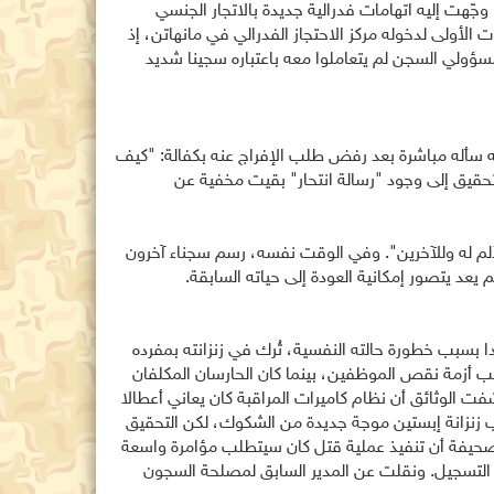
ادما من باريس، بعدما وجّهت إليه اتهامات فدرالية جديدة بالاتجار الجنسي
ياره النفسي منذ اللحظات الأولى لدخوله مركز الاحتجاز الفدرالي في مانهاتن، إذ
ؤولي السجن لم يتعاملوا معه باعتباره سجينا شديد
أنه سأله مباشرة بعد رفض طلب الإفراج عنه بكفالة: "كيف
لتحقيق إلى وجود "رسالة انتحار" بقيت مخفية عن
لم له وللآخرين". وفي الوقت نفسه، رسم سجناء آخرون
يعد يتصور إمكانية العودة إلى حياته السابقة.
ا بسبب خطورة حالته النفسية، تُرك في زنزانته بمفرده
ئبين بسبب أزمة نقص الموظفين، بينما كان الحارسان المكلفان
ت الوثائق أن نظام كاميرات المراقبة كان يعاني أعطالا
رب زنزانة إبستين موجة جديدة من الشكوك، لكن التحقيق
لصحيفة أن تنفيذ عملية قتل كان سيتطلب مؤامرة واسعة
 التسجيل. ونقلت عن المدير السابق لمصلحة السجون