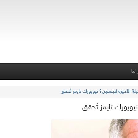
بنا
ة الأخيرة لإبستين؟ نيويورك تايمز تُحقق
يويورك تايمز تُحقق