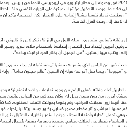
وبحسب الصحيفة، فإن إبستين أُوقف يوم 6 يوليو/تموز 2019 فور وصوله إلى مطار تيتربورو في نيوجيرسي ق
بقاصرات، وهي اتهامات كانت تهدده بالسجن لمدة تصل إلى 45 عاما. ورصد التحقيق مؤشرات مبكرة على انه
 وطلبت تدخلا نفسيا خشية إقدامه على الانتحار. لكن الصحيفة تؤكد أن مس
ه لاحقا إلى وحدة العزل الخاصة.
 وفاته بأسابيع. فقد روى زميله الأول في الزنزانة، نيكولاس تارتاليوني، 
لتين أخريين لإعداد حبل للانتحار، إحداهما باستخدام ملاءة سرير. ويشير ا
نة، وكتب فيها إبستين: "من الجميل أن يختار المرء توقيت وداعه".
دث فيها عن اليأس الذي يشعر به، معتبرا أن مستقبله لن يجلب سوى "الأ
هزوما"، بينما نقل آخر عنه قوله إن السجن "عالم مجنون تماما"، وإنه لم 
ت الطريق أمام وفاته. فعلى الرغم من وجود تعليمات واضحة تمنع تركه وحيد
ه في الزنزانة إلى منشأة أخرى، من دون تعيين بديل له. وكان عدد كبير من الحراس غا
ا أنهما زورا سجلات المراقبة ولم يقوما بجولات التفقد المطلوبة. كما كشف
رغم عملها المباشر. وأثار مقطع مصور ضبابي يظهر جسما برتقاليا يتحرك ق
وهي تحمل أغطية وأمتعة للسجناء. ورغم استمرار نظريات الاغتيال، ترى ا
 المراقبة، فضلا عن امتلاك مفاتيح متعددة ومعرفة دقيقة بأعطال أنظمة