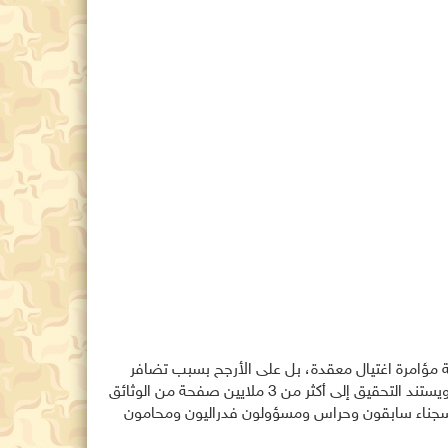
 مؤامرة اغتيال معقدة، بل على الأرجح بسبب تضافر
إخفاقات مؤسسية جسيمة وأخطاء بشرية متراكمة أتاحت له تنفيذ رغبة انتحارية كان قد أظهرها مرارا خلال الأسابيع الأخيرة من حياته. ويستند التحقيق إلى أكثر من 3 ملايين صفحة من الوثائق
 بموجب "قانون شفافية ملفات إبستين"، فضلاً عن مقابلات مع أكثر من 40 شخصا، بينهم سجناء سابقون وحراس ومسؤولون فدراليون ومحامون