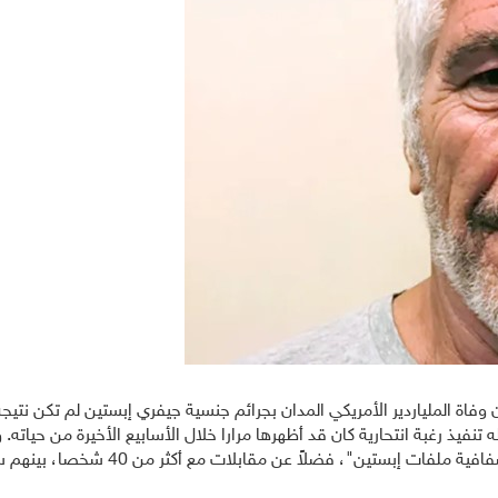
 الملياردير الأمريكي المدان بجرائم جنسية جيفري إبستين لم تكن نتيجة
والصور ومقاطع الفيديو التي أُفرج عنها