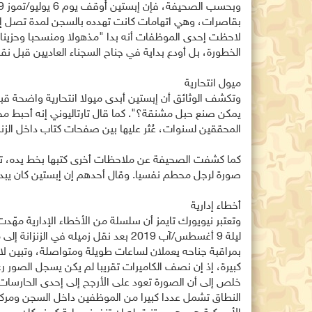
لاحظت إحدى الموظفات أنه بدا "مذهولا ومنسحبا وحزينا"،
الخطورة، بل أودع بداية في جناح السجناء العاديين قبل نقل
ميول انتحارية
وتكشف الوثائق أن إبستين أبدى ميولا انتحارية واضحة قبل
يمكن صنع حبل مشنقة؟". كما قال تارتاليوني إنه أحبط محاو
المحققين لسنوات، عُثر عليها بين صفحات كتاب داخل الزنزا
كما كشفت الصحيفة عن ملاحظات أخرى كتبها بخط يده، تح
صورة لرجل محطم نفسيا. وقال أحدهم إن إبستين كان يبدو "م
أخطاء إدارية
وتعتبر نيويورك تايمز أن سلسلة من الأخطاء الإدارية مهّد
ليلة 9 أغسطس/آب 2019 بعد نقل زميل
بمراقبة جناحه يعملان لساعات طويلة ومتواصلة، وتبين لاحق
كبيرة، إذ إن نصف الكاميرات تقريبا لم يكن يسجل الصور 
خلص إلى أن الصورة تعود على الأرجح إلى إحدى الحارسات 
النطاق تشمل عددا كبيرا من الموظفين داخل السجن ومركز