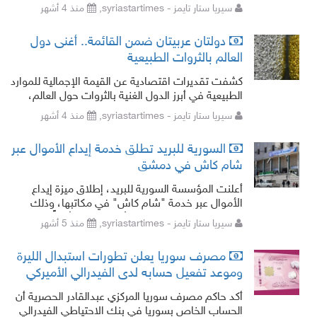
لملاحقة الأموال المنهوبة من النظام السابق وحماية
سيريا ستار تايمز - syriastartimes,
منذ 4 أشهر
الأصول الاقتصادية التي تمت اس
دولتان عربيتان ضمن القائمة.. أغنى دول
العالم بالثروات الطبيعية
كشفت تقديرات اقتصادية عن القيمة الإجمالية للموارد
الطبيعية في أبرز الدول الغنية بالثروات حول العالم،
حيث تصدرت روسيا القائمة بقيمة هائلة بلغت 75
سيريا ستار تايمز - syriastartimes,
منذ 4 أشهر
تريليون دولار.
السورية للبريد تطلق خدمة إيداع الأموال عبر
شام كاش في دمشق
أعلنت المؤسسة السورية للبريد، إطلاق ميزة إيداع
الأموال عبر خدمة "شام كاش" في مكاتبها، وذلك
بهدف تقديم خدمات مالية أكثر سهولة وأماناً. وبينت
سيريا ستار تايمز - syriastartimes,
منذ 5 أشهر
المؤسسة في منشور على "فيس
مصرف سوريا يعلن تطورات استبدال الليرة
وموعد تفعيل حسابه لدى الفيدرالي الأميركي
أكد حاكم مصرف سوريا المركزي عبدالقادر الحصرية أن
الحساب الخاص بسوريا في بنك الاحتياطي الفيدرالي