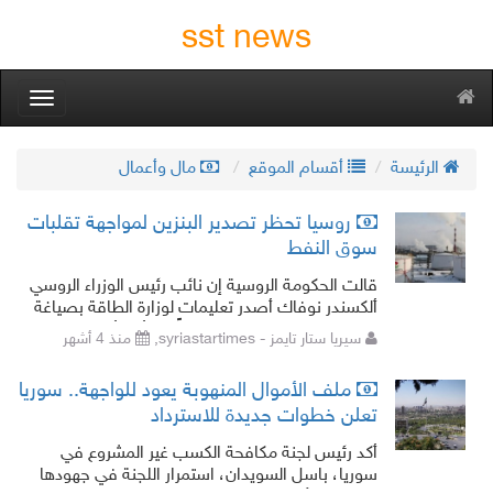
sst news
oggle
gation
الرئيسة
أقسام الموقع
مال وأعمال
روسيا تحظر تصدير البنزين لمواجهة تقلبات
سوق النفط
قالت الحكومة الروسية إن نائب رئيس الوزراء الروسي
ألكسندر نوفاك أصدر تعليمات لوزارة الطاقة بصياغة
قرار يحظر تصدير البنزين اعتباراً من أول أبريل/ نيسان.
سيريا ستار تايمز - syriastartimes,
منذ 4 أشهر
وأفادت وكالة ت
ملف الأموال المنهوبة يعود للواجهة.. سوريا
تعلن خطوات جديدة للاسترداد
أكد رئيس لجنة مكافحة الكسب غير المشروع في
سوريا، باسل السويدان، استمرار اللجنة في جهودها