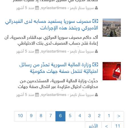
تصاعد الحرب في الشرق الأوسط، إذ قفزت أسعار
النفط إلى مستويات غير مسبوقة منذ سنوات، بينما
سيريا ستار تايمز - syriastartimes,
منذ 5 أشهر
تكبدت الأسهم العالمية خسائر واسعة
مصرف سوريا يستعيد حسابه لدى الفيدرالي
الأميركي ويتخذ هذه الإجراءات
أكد حاكم مصرف سوريا المركزي عبدالقادر الحصرية، أن
إعادة فتح حساب المصرف لدى بنك الاحتياطي
الفيدرالي الأميركي في نيويورك تمثل خطوة
سيريا ستار تايمز - syriastartimes,
منذ 5 أشهر
استراتيجية مهمة من المتوقع أن يكون لها أ
وزارة المالية السورية تحذّر من رسائل
احتياليّة تنتحل صفة جهات حكوميّة
حذّرت وزارة المالية السورية، المستخدمين من
محاولات احتيال متزايدة عبر انتحال صفة جهات
حكومية أو استخدام أوصاف وظيفية رسمية على
سيريا ستار تايمز - syriastartimes,
منذ 5 أشهر
منصات التواصل الاجتماعي وتطبيقات المحادثة
10
9
8
7
6
5
4
3
2
1
<
11
>
الأخير