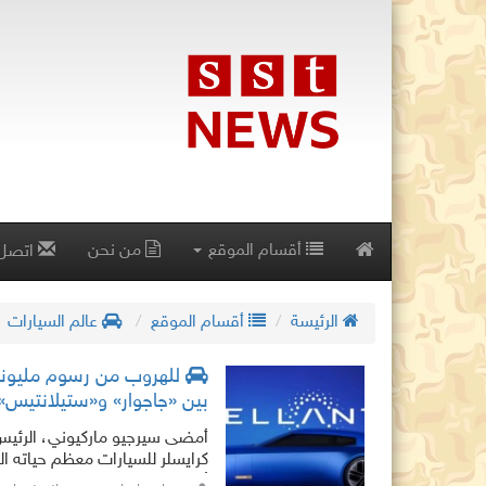
أقسام الموقع
من نحن
اتصل 
الرئيسة
أقسام الموقع
عالم السيارات
للهروب من رسوم مليونية.
بين «جاجوار» و«ستيلانتيس»
أمضى سيرجيو ماركيوني، الرئيس
كرايسلر للسيارات معظم حياته ال
أخرى. وفي نهاية المطا