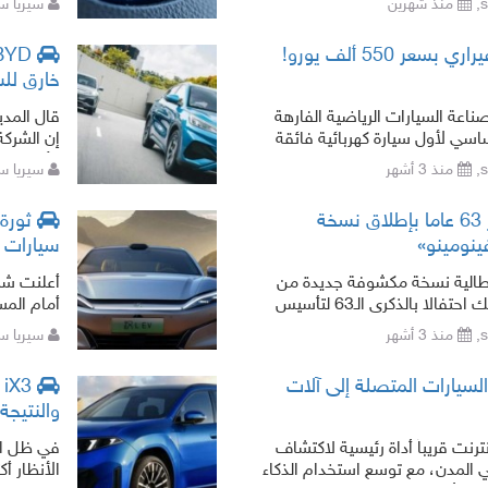
منذ شهرين
سيريا ستار تايم
ر 550 ألف يورو!
خارق للس
عة السيارات الرياضية الفارهة
اسي لأول سيارة كهربائية فائقة
إن الشركة
الأخيرة. 
منذ 3 أشهر
سيريا ستار تايم
لامبورغيني تحتفل بمرور 63 عاما بإطلاق نسخة
ينومينو»
سيارات ا
يطالية نسخة مكشوفة جديدة من
سيارتها الخارقة «فينومينو»، وذلك احتفالا بالذكرى الـ63 لتأسيس
أمام المس
رها في تطوير الإصدارات ال
استقطاب ا
منذ 3 أشهر
سيريا ستار تايم
لسيارات المتصلة إلى آلات
والنتيجة
رنت قريباً أداة رئيسية لاكتشاف
في ظل الس
ي المدن، مع توسع استخدام الذكاء
الأنظار أ