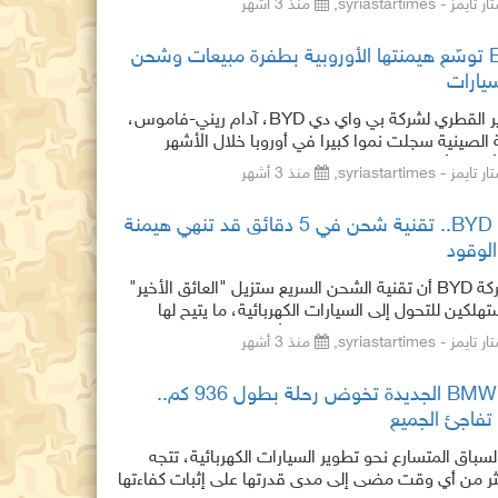
ز - syriastartimes,
منذ 3 أشهر
BYD توسّع هيمنتها الأوروبية بطفرة مبيعات وشحن
يارات
قال المدير القطري لشركة بي واي دي BYD، آدام ريني-فاموس،
 الصينية سجلت نموا كبيرا في أوروبا خلال الأشهر
وأضاف أنه لتعزيز م
ز - syriastartimes,
منذ 3 أشهر
ثورة BYD.. تقنية شحن في 5 دقائق قد تنهي هيمنة
لوقود
أعلنت شركة BYD أن تقنية الشحن السريع ستزيل "العائق الأخير"
تهلكين للتحول إلى السيارات الكهربائية، ما يتيح لها
لمزيد من العملاء في الصين وأوروبا بعيدا
ز - syriastartimes,
منذ 3 أشهر
BMW iX3 الجديدة تخوض رحلة بطول 936 كم..
 تفاجئ الجميع
باق المتسارع نحو تطوير السيارات الكهربائية، تتجه
كثر من أي وقت مضى إلى مدى قدرتها على إثبات كفاءتها