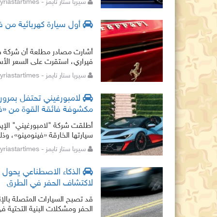
سيريا ستار تايمز - syriastartimes,
أول سيارة كهربائية من فيراري بسع
أشارت مصادر مطلعة أن شركة صنا
فيراري، استقرت على السعر الأس
القوة من إنتاجها. وتبعا
سيريا ستار تايمز - syriastartimes,
مكشوفة فائقة القوة من «ف
أطلقت شركة "لامبورغيني" الإ
العلامة، في خطوة تعكس استمرا
سيريا ستار تايمز - syriastartimes,
الذكاء الاصطناعي يحول ا
لاكتشاف الحفر في الطرق
قد تصبح السيارات المتصلة بالإنت
الحفر ومشكلات البنية التحتية ف