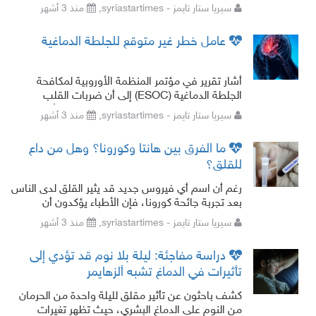
إحساسا بالحرقان أو الخفقان في الساقين يجعل من
سيريا ستار تايمز - syriastartimes,
منذ 3 أشهر
الصعب عليه الثبات أثناء ا
عامل خطر غير متوقع للجلطة الدماغية
أشار تقرير في مؤتمر المنظمة الأوروبية لمكافحة
الجلطة الدماغية (ESOC) إلى أن ضربات القلب
المنخفضة والمرتفعة في حالة الهدوء يمكن أن تزيد
سيريا ستار تايمز - syriastartimes,
منذ 3 أشهر
احتمال الجلطة الدماغية.
ما الفرق بين هانتا وكورونا؟ وهل من داع
للقلق؟
رغم أن اسم أي فيروس جديد قد يثير القلق لدى الناس
بعد تجربة جائحة كورونا، فإن الأطباء يؤكدون أن
فيروس هانتا (Hantavirus Infection) يختلف بشكل
سيريا ستار تايمز - syriastartimes,
منذ 3 أشهر
كبير عن فيروس كورونا (COVID
دراسة مفاجئة: ليلة بلا نوم قد تؤدي إلى
تأثيرات في الدماغ تشبه ألزهايمر
كشف باحثون عن تأثير مقلق لليلة واحدة من الحرمان
من النوم على الدماغ البشري، حيث تظهر تغيرات