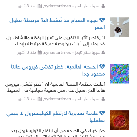
عصبية وسلوكية تشبه إلى حد كبير بعض أعراض مرض
سيريا ستار تايمز - syriastartimes,
منذ 3 أشهر
ألزهايمر.
قهوة الصباح قد تُنشط آلية مرتبطة بطول
العمر
لا يقتصر تأثير الكافيين على تعزيز اليقظة والنشاط، بل
قد يمتد إلى آليات بيولوجية عميقة مرتبطة بإبطاء
الشيخوخة وتحسين صحة الخلايا، وفق ما كشفت
سيريا ستار تايمز - syriastartimes,
منذ 3 أشهر
دراسة جديدة أجراها باحثون م
الصحة العالمية: خطر تفشي فيروس هانتا
محدود جدا
أعلنت منظمة الصحة العالمية أن "خطر تفشي فيروس
هانتا الذي سجل على متن سفينة سياحية في المحيط
الأطلسي وأودى بحياة 3 ركاب محدود جدا".
سيريا ستار تايمز - syriastartimes,
منذ 3 أشهر
علامة تحذيرية لارتفاع الكوليسترول لا ينبغي
تجاهلها
حذر خبراء في الصحة من أن ارتفاع الكوليسترول يعد