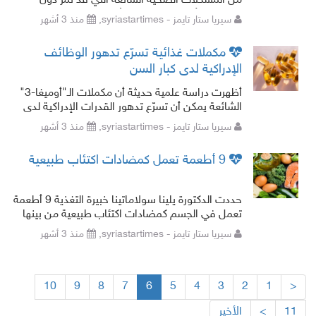
من المشكلات الصحية الشائعة التي قد تمرّ دون
ملاحظة، لأنه غالبا لا يسبب أعراضا واضحة في مراحله
سيريا ستار تايمز - syriastartimes,
منذ 3 أشهر
الأولى.
مكملات غذائية تسرّع تدهور الوظائف
الإدراكية لدى كبار السن
أظهرت دراسة علمية حديثة أن مكملات الـ"أوميغا-3"
الشائعة يمكن أن تسرّع تدهور القدرات الإدراكية لدى
كبار السن. حلل الباحثون خلال الدراسة البي
سيريا ستار تايمز - syriastartimes,
منذ 3 أشهر
9 أطعمة تعمل كمضادات اكتئاب طبيعية
حددت الدكتورة يلينا سولاماتينا خبيرة التغذية 9 أطعمة
تعمل في الجسم كمضادات اكتئاب طبيعية من بينها
البيض والسمك والملفوف وغيرها. ووفقا لها،
سيريا ستار تايمز - syriastartimes,
منذ 3 أشهر
10
9
8
7
6
5
4
3
2
1
<
11
>
الأخير