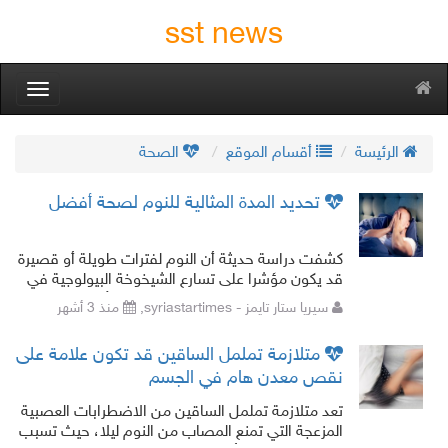
sst news
oggle
gation
الرئيسة
أقسام الموقع
الصحة
تحديد المدة المثالية للنوم لصحة أفضل
كشفت دراسة حديثة أن النوم لفترات طويلة أو قصيرة
قد يكون مؤشرا على تسارع الشيخوخة البيولوجية في
الجسم، في وقت يواجه فيه كثير من الأشخاص
سيريا ستار تايمز - syriastartimes,
منذ 3 أشهر
صعوبات متزايدة في الحصول على نوم
متلازمة تململ الساقين قد تكون علامة على
نقص معدن هام في الجسم
تعد متلازمة تململ الساقين من الاضطرابات العصبية
المزعجة التي تمنع المصاب من النوم ليلا، حيث تسبب